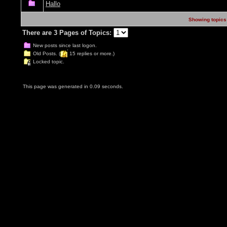
Hallo
Showing topics 
There are 3 Pages of Topics:
New posts since last logon.
Old Posts. (
15 replies or more.)
Locked topic.
This page was generated in 0.09 seconds.