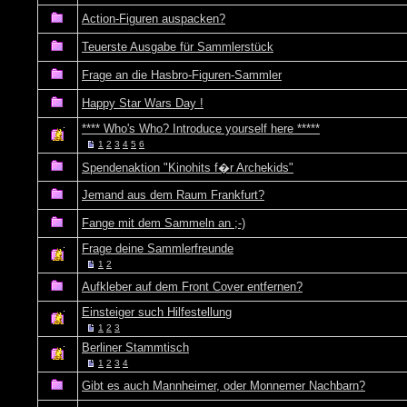
Action-Figuren auspacken?
Teuerste Ausgabe für Sammlerstück
Frage an die Hasbro-Figuren-Sammler
Happy Star Wars Day !
**** Who's Who? Introduce yourself here *****
1
2
3
4
5
6
Spendenaktion "Kinohits f�r Archekids"
Jemand aus dem Raum Frankfurt?
Fange mit dem Sammeln an ;-)
Frage deine Sammlerfreunde
1
2
Aufkleber auf dem Front Cover entfernen?
Einsteiger such Hilfestellung
1
2
3
Berliner Stammtisch
1
2
3
4
Gibt es auch Mannheimer, oder Monnemer Nachbarn?