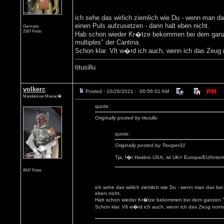
ich sehe das wirlich ziemlich wie Du - wenn man 
einen Puls aufzusetzen - dann halt eben nicht.
Germany
2167 Posts
Hab schon wieder Kr�tze bekommen bei dem ganzen 
multiples" der Cantina.
Schon klar. Vlt w�rd ich auch, wenn ich das Zeu
titusillu
volkerc
Posted - 10/26/2021 : 06:56:01 AM
Mandalorian Maniac�
quote:
Originally posted by titusillu
quote:
Originally posted by Trooper31
Tja, f�r Hasbro USA, ist UK= Europa/EU/Intern
8547 Posts
ich sehe das wirlich ziemlich wie Du - wenn man das b
eben nicht.
Hab schon wieder Kr�tze bekommen bei dem ganzen "can
Schon klar. Vlt w�rd ich auch, wenn ich das Zeug nor