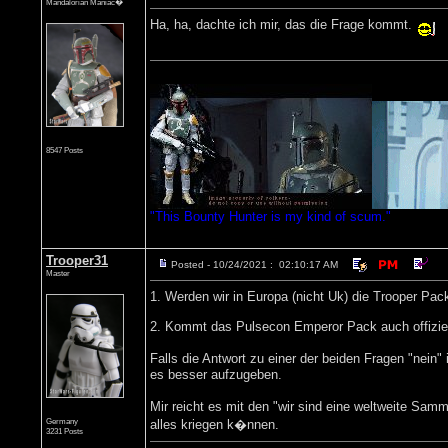
Mandalorian Maniac�
Ha, ha, dachte ich mir, das die Frage kommt.
8547 Posts
"This Bounty Hunter is my kind of scum."
Trooper31
Posted - 10/24/2021 : 02:10:17 AM
Master
1. Werden wir in Europa (nicht Uk) die Trooper P
2. Kommt das Pulsecon Emperor Pack auch offiziel
Falls die Antwort zu einer der beiden Fragen "nein
es besser aufzugeben.
Mir reicht es mit den "wir sind eine weltweite Sam
Germany
alles kriegen k�nnen.
3231 Posts