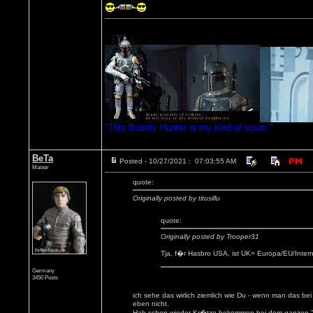
"This Bounty Hunter is my kind of scum."
BeTa
Posted - 10/27/2021 : 07:03:55 AM
Master
quote:
Originally posted by titusillu
quote:
Originally posted by Trooper31
Tja, f�r Hasbro USA, ist UK= Europa/EU/Intern
Germany
3450 Posts
ich sehe das wirlich ziemlich wie Du - wenn man das b
eben nicht.
Hab schon wieder Kr�tze bekommen bei dem ganzen "can