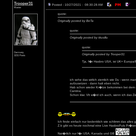
Trooper31
Posted - 10/27/2021 : 08:30:28 AM
Master
quote:
Originally posted by BeTa
quote:
Originally posted by titusillu
quote:
Germany
Originally posted by Trooper31
3231 Posts
Tja, f�r Hasbro USA, ist UK= Europa/
ich sehe das wirlich ziemlich wie Du - wenn m
aufzusetzen - dann halt eben nicht.
Hab schon wieder Kr�tze bekommen bei dem gan
Cantina.
Schon klar. Vlt w�rd ich auch, wenn ich das 
Ich finde einfach nur bedenklich wie schlimm das alles 
Z.b gibt es heute nochmal eine Live HasbroPuls Pr�s
Nat�rlich nur f�r USA, Kanada und GB