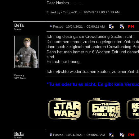
Dear Hasbro...........
Edited by - Trooper31 on 10/24/2021 03:25:29 AM
BeTa
Posted - 10/24/2021 : 05:00:11 AM
Master
Ich mag diese ganze Crowdfunding Sache nicht !
Die kommen immer zu den ungelegensten Zeiten damit
dann noch zeitgleich mit anderen Crowdfunding Pro
Dann hat man immer nur 6 Wochen Zeit und danach 
sind.
Einfach nur traurig.
Ich m�chte wieder Sachen kaufen, zu einer Zeit d
Germany
3450 Posts
"Tu es oder tu es nicht. Es gibt kein Versuc
BeTa
Posted - 10/24/2021 : 05:06:40 AM
Master