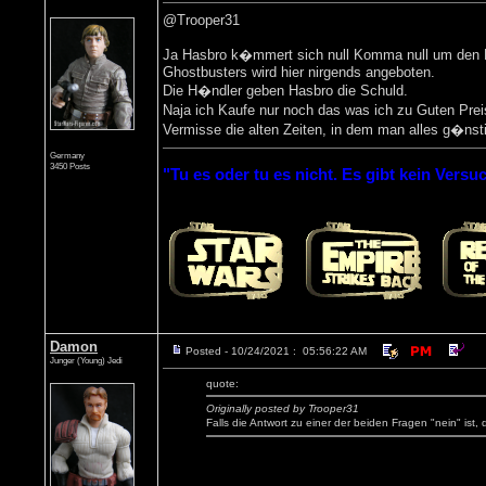
@Trooper31
Ja Hasbro k�mmert sich null Komma null um den Eu
Ghostbusters wird hier nirgends angeboten.
Die H�ndler geben Hasbro die Schuld.
Naja ich Kaufe nur noch das was ich zu Guten Prei
Vermisse die alten Zeiten, in dem man alles g�ns
Germany
3450 Posts
"Tu es oder tu es nicht. Es gibt kein Versuc
Damon
Posted - 10/24/2021 : 05:56:22 AM
Junger (Young) Jedi
quote:
Originally posted by Trooper31
Falls die Antwort zu einer der beiden Fragen "nein" ist