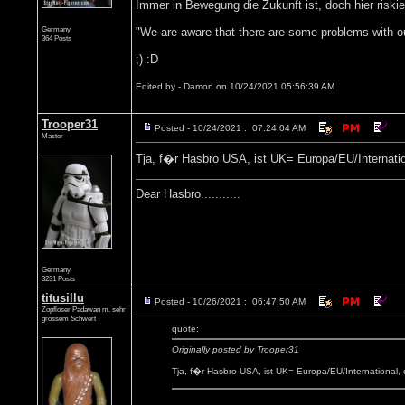
Immer in Bewegung die Zukunft ist, doch hier riski
Germany
"We are aware that there are some problems with our
364 Posts
;) :D
Edited by - Damon on 10/24/2021 05:56:39 AM
Trooper31
Posted - 10/24/2021 : 07:24:04 AM
Master
Tja, f�r Hasbro USA, ist UK= Europa/EU/Internatio
Dear Hasbro...........
Germany
3231 Posts
titusillu
Posted - 10/26/2021 : 06:47:50 AM
Zopfloser Padawan m. sehr
grossem Schwert
quote:
Originally posted by Trooper31
Tja, f�r Hasbro USA, ist UK= Europa/EU/International,