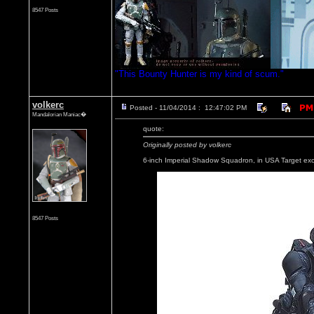
8547 Posts
"This Bounty Hunter is my kind of scum."
volkerc
Posted - 11/04/2014 : 12:47:02 PM
Mandalorian Maniac�
quote:
Originally posted by volkerc
6-inch Imperial Shadow Squadron, in USA Target excl
8547 Posts