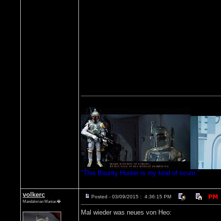
"This Bounty Hunter is my kind of scum."
volkerc
Posted - 03/09/2015 : 4:36:15 PM
Mandalorian Maniac�
Mal wieder was neues von Heo: