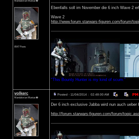
Mandalorian Maniac�
Ebenfalls soll im November die 6 inch Wave 2 erh
Wave 2
http://www.forum.starwars-figuren.com/forum/t
8547 Posts
"This Bounty Hunter is my kind of scum."
volkerc
Posted - 11/04/2014 : 02:48:00 AM
Mandalorian Maniac�
Der 6 inch exclusive Jabba wird nun auch ueber 
http://forum.starwars-figuren.com/forum/topic.