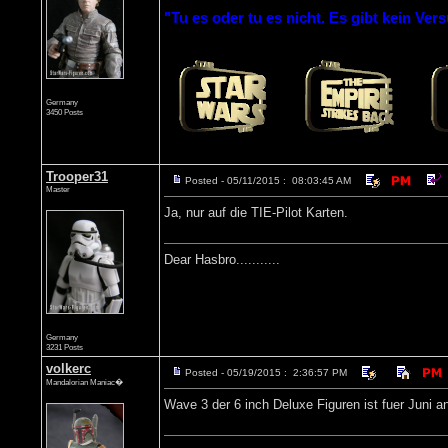
"Tu es oder tu es nicht. Es gibt kein Vers
Germany
3450 Posts
Trooper31
Posted - 05/11/2015 : 08:03:45 AM
Master
Ja, nur auf die TIE-Pilot Karten.
Dear Hasbro...........
Germany
3231 Posts
volkerc
Posted - 05/19/2015 : 2:36:57 PM
Mandalorian Maniac�
Wave 3 der 6 inch Deluxe Figuren ist fuer Juni a