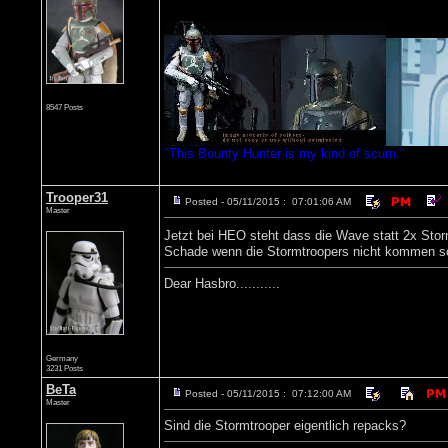
8547 Posts
"This Bounty Hunter is my kind of scum."
Trooper31
Posted - 05/11/2015 : 07:01:06 AM
Master
Jetzt bei HEO steht dass die Wave statt 2x Stor
Schade wenn die Stormtroopers nicht kommen so
Dear Hasbro...........
Germany
3231 Posts
BeTa
Posted - 05/11/2015 : 07:12:00 AM
Master
Sind die Stormtrooper eigentlich repacks?