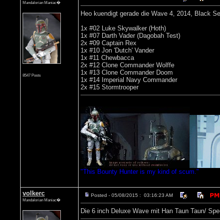
Mandalorian Maniac�
Heo kuendigt gerade die Wave 4, 2014, Black Seri
1x #02 Luke Skywalker (Hoth)
1x #07 Darth Vader (Dagobah Test)
2x #09 Captain Rex
1x #10 Jon 'Dutch' Vander
1x #11 Chewbacca
2x #12 Clone Commander Wolffe
1x #13 Clone Commander Doom
8547 Posts
1x #14 Imperial Navy Commander
2x #15 Stormtrooper
"This Bounty Hunter is my kind of scum."
volkerc
Posted - 05/08/2015 : 03:16:23 AM
Mandalorian Maniac�
Die 6 inch Deluxe Wave mit Han Taun Taun/ Speede