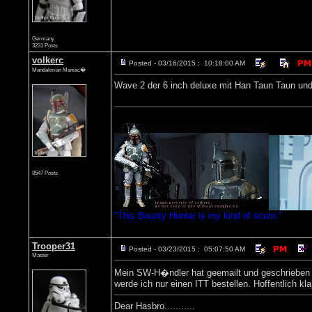
Germany
3231 Posts
volkerc
Posted - 03/16/2015 : 10:18:00 AM
Mandalorian Maniac�
Wave 2 der 6 inch deluxe mit Han Taun Taun und 
8547 Posts
"This Bounty Hunter is my kind of scum."
Trooper31
Posted - 03/23/2015 : 05:07:50 AM
Master
Mein SW-H�ndler hat geemailt und geschrieben d
werde ich nur einen ITT bestellen. Hoffentlich kla
Dear Hasbro...........