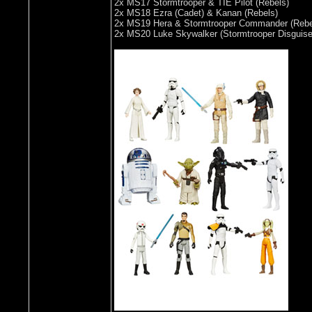
2x MS17 Stormtrooper & TIE Pilot (Rebels)
2x MS18 Ezra (Cadet) & Kanan (Rebels)
2x MS19 Hera & Stormtrooper Commander (Rebe
2x MS20 Luke Skywalker (Stormtrooper Disguise)