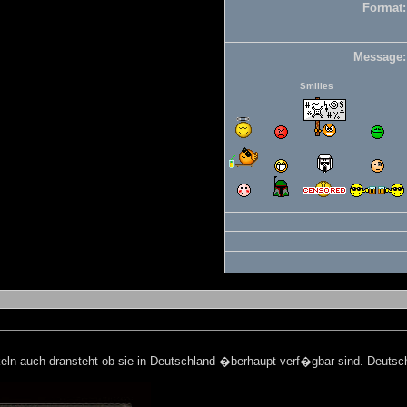
Format:
Message:
Smilies
tikeln auch dransteht ob sie in Deutschland �berhaupt verf�gbar sind. Deut