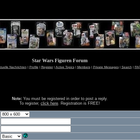
Star Wars Figuren Forum
uelle Nachrichten
|
Profile
|
Register
|
Active Topics
|
Members
|
Private Messages
|
Search
|
FA
Note:
You must be registered in order to post a reply.
To register,
click here
. Registration is FREE!