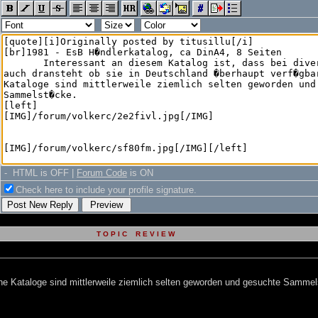
- HTML is OFF |
Forum Code
is ON
Check here to include your profile signature.
T O P I C R E V I E W
sche Kataloge sind mittlerweile ziemlich selten geworden und gesuchte Samme