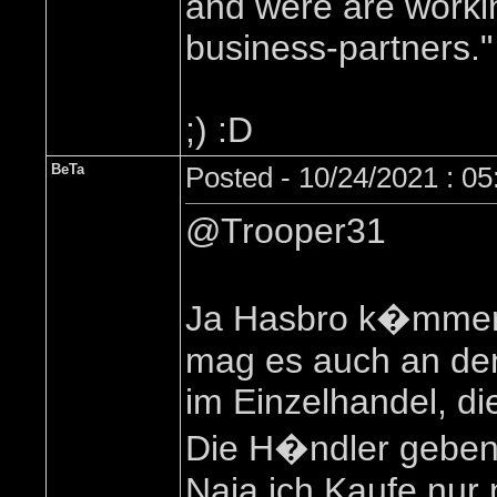
and were are workin
business-partners."
;) :D
BeTa
Posted - 10/24/2021 : 0
@Trooper31
Ja Hasbro k�mmert
mag es auch an den
im Einzelhandel, d
Die H�ndler geben
Naja ich Kaufe nur