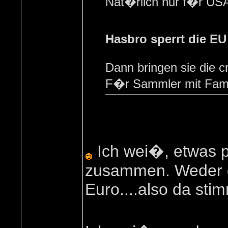
Nat�rlich nur f�r U
Hasbro sperrt die EU
Dann bringen sie die 
F�r Sammler mit Famil
Ich wei�, etwas p
zusammen. Weder d
Euro....also da stimm