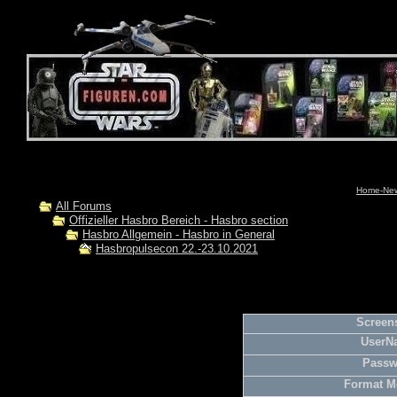
Home-News
All Forums
Offizieller Hasbro Bereich - Hasbro section
Hasbro Allgemein - Hasbro in General
Hasbropulsecon 22.-23.10.2021
Screens
UserN
Passw
Format M