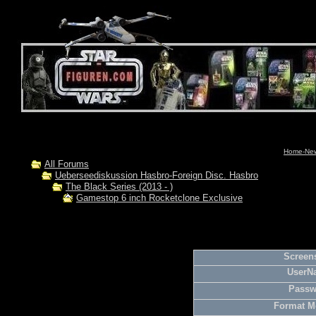
Home-News
All Forums
Ueberseediskussion Hasbro-Foreign Disc. Hasbro
The Black Series (2013 - )
Gamestop 6 inch Rocketclone Exclusive
Screens
UserN
Passw
Format M