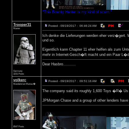
"This Bounty Hunter is my kind of scum."
Trooper31
Posted - 09/19/2017 : 06:46:24 AM
Master
Ich denke die Lieferungen werden eher verz�gert. 
und so.
Eigentlich kann Chapter 11 eher helfen als zum U
mehr in Internet-Gesch�ft macht und ein Paar L�den
Dear Hasbro...........
Germany
3231 Posts
volkerc
Posted - 09/19/2017 : 09:51:16 AM
Mandalorian Maniac�
The company said its roughly 1,600 Toys �R� Us 
JPMorgan Chase and a group of other lenders have 
8547 Posts