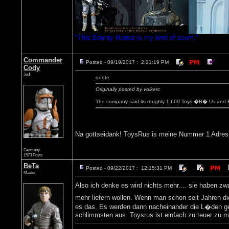
"This Bounty Hunter is my kind of scum."
Commander
Posted - 09/19/2017 : 2:21:19 PM
Cody
Jedi
quote:
Originally posted by volkerc
The company said its roughly 1,600 Toys �R� Us and 
Na gottseidank! ToysRus is meine Nummer 1 Adres
Germany
1573 Posts
BeTa
Posted - 09/22/2017 : 12:15:31 PM
Master
Also ich denke es wird nichts mehr.... sie haben 
mehr liefern wollen. Wenn man schon seit Jahren 
es das. Es werden dann nacheinander die L�den ge
schlimmsten aus. Toysrus ist einfach zu teuer zu 