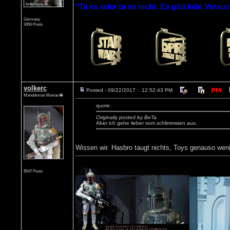
"Tu es oder tu es nicht. Es gibt kein Versuc
Germany
3450 Posts
volkerc
Posted - 09/22/2017 : 12:52:43 PM
Mandalorian Maniac�
quote:
Originally posted by BeTa
Aber ich gehe lieber vom schlimmsten aus.
Wissen wir. Hasbro taugt nichts, Toys genauso weni
8547 Posts