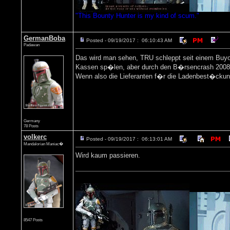
"This Bounty Hunter is my kind of scum."
GermanBoba
Posted - 09/19/2017 : 06:10:43 AM
Padawan
Das wird man sehen, TRU schleppt seit einem Buyou
Kassen sp�len, aber durch den B�rsencrash 2008 wu
Wenn also die Lieferanten f�r die Ladenbest�ckun
Germany
78 Posts
volkerc
Posted - 09/19/2017 : 06:13:01 AM
Mandalorian Maniac�
Wird kaum passieren.
8547 Posts