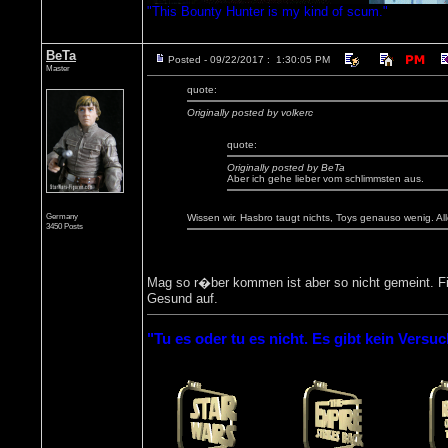
"This Bounty Hunter is my kind of scum."
BeTa
Posted - 09/22/2017 : 1:30:05 PM
Master
quote:
Originally posted by volkerc
quote:
Originally posted by BeTa
Aber ich gehe lieber vom schlimmsten aus.
Germany
Wissen wir. Hasbro taugt nichts, Toys genauso wenig. Al
3450 Posts
Mag so r�ber kommen ist aber so nicht gemeint. Fin
Gesund auf.
"Tu es oder tu es nicht. Es gibt kein Versuc