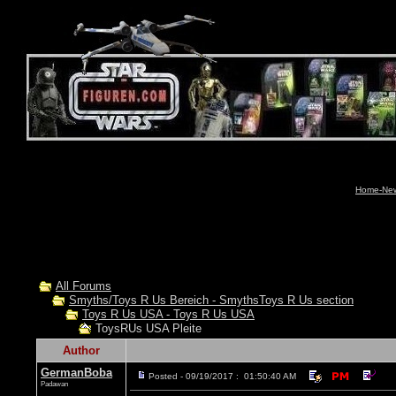
Home-News
All Forums
Smyths/Toys R Us Bereich - SmythsToys R Us section
Toys R Us USA - Toys R Us USA
ToysRUs USA Pleite
Author
GermanBoba
Posted - 09/19/2017 : 01:50:40 AM
Padawan