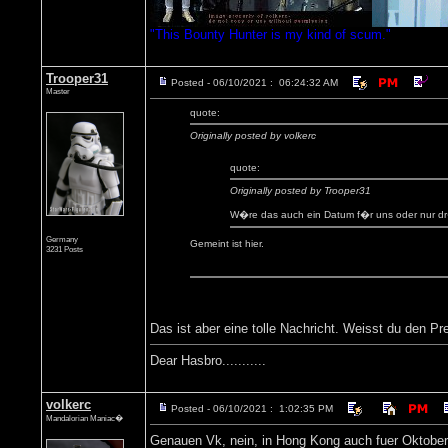
"This Bounty Hunter is my kind of scum."
Trooper31
Posted - 06/10/2021 : 06:24:32 AM
Master
quote:
Originally posted by volkerc
quote:
Originally posted by Trooper31
W�re das auch ein Datum f�r uns oder nur 
Germany
Gemeint ist hier.
3231 Posts
Das ist aber eine tolle Nachricht. Weisst du den Pr
Dear Hasbro...........
volkerc
Posted - 06/10/2021 : 1:02:35 PM
Mandalorian Maniac�
Genauen Vk, nein, in Hong Kong auch fuer Oktober 