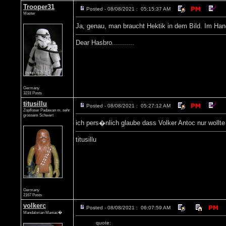
Trooper31
Posted - 08/08/2021 : 05:15:37 AM
Master
Ja, genau, man braucht Hektik in dem Bild. Im Han
Dear Hasbro...........
Germany
3231 Posts
titusillu
Posted - 08/08/2021 : 05:27:12 AM
Zopfloser Padawan m. sehr
grossem Schwert
ich pers�nlich glaube dass Volker Antoc nur wollte 
titusillu
Germany
2167 Posts
volkerc
Posted - 08/08/2021 : 06:07:59 AM
Mandalorian Maniac�
quote: