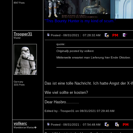
8547 Posts
"This Bounty Hunter is my kind of scum."
Trooper31
Posted - 08/31/2021 : 07:28:32 AM
Master
quote:
Originally posted by volkerc
Mittlerweile erwartet man Lieferung hier Ende Oktober.
Germany
Das ist eine tolle Nachricht. Ich hatte Angst de
3231 Posts
Wie viel sollte er kosten?
Dear Hasbro...........
Edited by - Trooper31 on 08/31/2021 07:29:40 AM
volkerc
Posted - 08/31/2021 : 07:54:48 AM
Mandalorian Maniac�