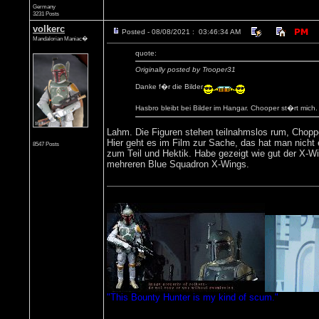
Germany
3231 Posts
volkerc
Posted - 08/08/2021 : 03:46:34 AM
Mandalorian Maniac�
quote:
Originally posted by Trooper31
Danke f�r die Bilder
Hasbro bleibt bei Bilder im Hangar. Chooper st�rt mich. 
Lahm. Die Figuren stehen teilnahmslos rum, Chopper
Hier geht es im Film zur Sache, das hat man nicht 
8547 Posts
zum Teil und Hektik. Habe gezeigt wie gut der X-Wi
mehreren Blue Squadron X-Wings.
"This Bounty Hunter is my kind of scum."