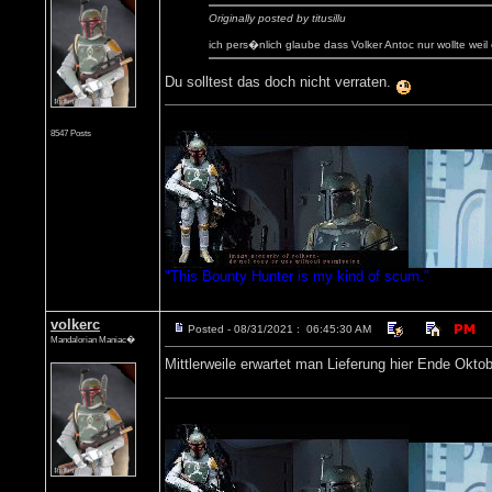
Originally posted by titusillu
ich pers�nlich glaube dass Volker Antoc nur wollte weil 
Du solltest das doch nicht verraten.
8547 Posts
"This Bounty Hunter is my kind of scum."
volkerc
Posted - 08/31/2021 : 06:45:30 AM
Mandalorian Maniac�
Mittlerweile erwartet man Lieferung hier Ende Oktob