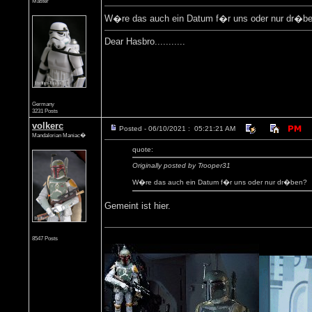
Master
W�re das auch ein Datum f�r uns oder nur dr�b
Dear Hasbro...........
Germany
3231 Posts
volkerc
Posted - 06/10/2021 : 05:21:21 AM
Mandalorian Maniac�
quote:
Originally posted by Trooper31
W�re das auch ein Datum f�r uns oder nur dr�ben?
Gemeint ist hier.
8547 Posts