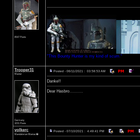
8547 Posts
"This Bounty Hunter is my kind of scum."
Trooper31
Posted - 06/11/2021 : 03:58:53 AM
Master
Danke!!
Dear Hasbro...........
Germany
3231 Posts
volkerc
Posted - 07/10/2021 : 4:49:41 PM
Mandalorian Maniac�