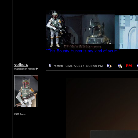
"This Bounty Hunter is my kind of scum."
volkerc
Posted - 08/07/2021 : 4:08:06 PM
Mandalorian Maniac�
8547 Posts