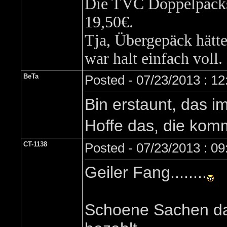
Die TVC Doppelpacks 
19,50€.
Tja, Übergepäck hätte
war halt einfach voll.
BeTa
Posted - 07/23/2013 : 1
Bin erstaunt, das i
Hoffe das, die kom
CT-1138
Posted - 07/23/2013 : 0
Geiler Fang........
Schoene Sachen dab