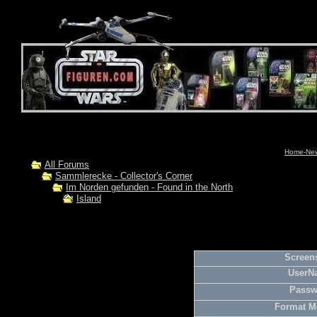
Home-News
All Forums
Sammlerecke - Collector's Corner
Im Norden gefunden - Found in the North
Island
Screens
UserN
Passw
Format M