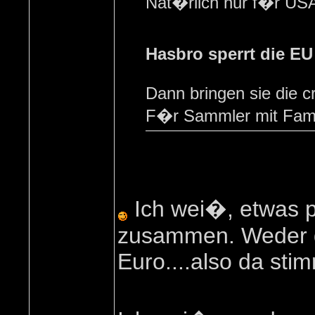
Nat�rlich nur f�r U
Hasbro sperrt die EU
Dann bringen sie die 
F�r Sammler mit Famil
Ich wei�, etwas p
zusammen. Weder d
Euro....also da stimm