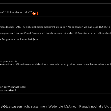
pa/EU/International, oder??
nn man das bei HASBRO nicht gebacken bekommt, zB in den Niederlanden wo das Euro HQ ist, f�r 
 ganzen "cant wait" und "awesome". Ja ich weiss so sind die US Amerikaner eben. Aber ich ebe
das Zeug normal im Laden bek�me,.
es geworden ist.
Pr�sentation zu Ghostbusters und das kann man sich nur angucken, wenn man Premium Member i
en zur Weihnachtszeit.
fast unm�glich.
 S�tze passen nicht zusammen. Weder die USA noch Kanada noch die UK bezah