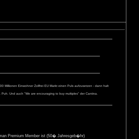
 Millionen Einwohner Zollfrei EU Markt einen Puls aufzusetzen - dann halt
 Puh. Und auch "We are encouraging to buy multiples" der Cantina.
nn man Premium Member ist (50� Jahresgeb�hr)