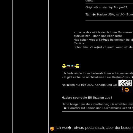
quote:
Originally posted by Trooper31
Tja, f�r Hasbro USA, ist UK= Euro
ich sehe das wirlich ziemlich wie Du - we
aufzusetzen - dann halt eben nicht.
Hab schon wieder Kr�tze bekommen bei dem
Cantina.
Schon klar. Vlt w�rd ich auch, wenn ich 
Ich finde einfach nur bedenklich wie schlimm das all
Z.b gibt es heute nochmal eine Live HasbroPuls 
Nat�rlich nur f�r USA, Kanada und GB
Hasbro sperrt die EU Staaten aus
!
Dann bringen sie die crowdfunding Geschichten mitt
F�r Sammler mit Familie und Durchschnitts Gehalt 
Ich wei�, etwas pedantisch, aber die beiden