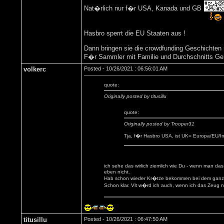
Nat�rlich nur f�r USA, Kanada und GB
Hasbro sperrt die EU Staaten aus !
Dann bringen sie die crowdfunding Geschichten 
F�r Sammler mit Familie und Durchschnitts Ge
volkerc
Posted - 10/26/2021 : 06:56:01 AM
quote:
Originally posted by titusillu
quote:
Originally posted by Trooper31
Tja, f�r Hasbro USA, ist UK= Europa/EU/In
ich sehe das wirlich ziemlich wie Du - wenn man da
eben nicht.
Hab schon wieder Kr�tze bekommen bei dem ganzen "
Schon klar. Vlt w�rd ich auch, wenn ich das Zeug
titusillu
Posted - 10/26/2021 : 06:47:50 AM