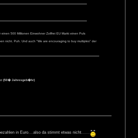
einen 500 Millionen Einwohner Zollfrei EU Markt einen Puls
n nicht. Puh. Und auch "We are encouraging to buy multiples" der
st
(50� Jahresgeb�hr)
len in Euro....also da stimmt etwas nicht.......