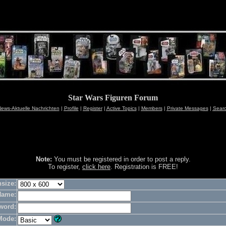
Star Wars Figuren Forum
ews-Aktuelle Nachrichten
|
Profile
|
Register
|
Active Topics
|
Members
|
Private Messages
|
Sear
Note:
You must be registered in order to post a reply.
To register,
click here
. Registration is FREE!
size:
Name:
word:
Mode: