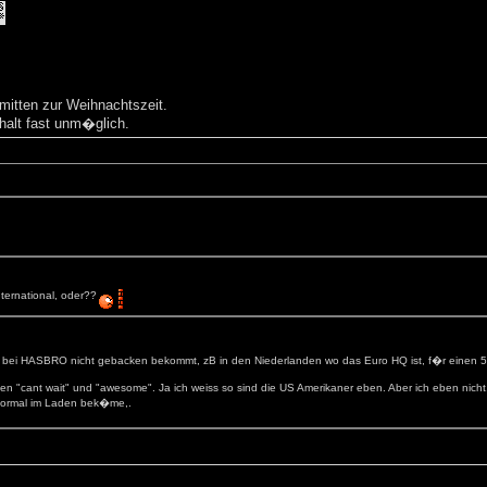
mitten zur Weihnachtszeit.
halt fast unm�glich.
ternational, oder??
s bei HASBRO nicht gebacken bekommt, zB in den Niederlanden wo das Euro HQ ist, f�r einen 500
cant wait" und "awesome". Ja ich weiss so sind die US Amerikaner eben. Aber ich eben nicht.
 normal im Laden bek�me,.