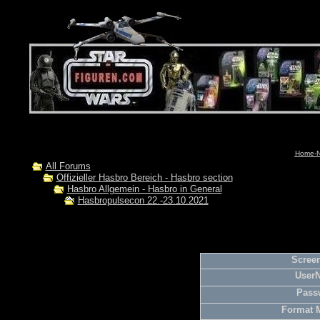
Home-N
All Forums
Offizieller Hasbro Bereich - Hasbro section
Hasbro Allgemein - Hasbro in General
Hasbropulsecon 22.-23.10.2021
Screen
User
Pass
Format 