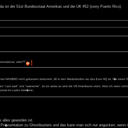
da ist der 51st Bundesstaat Amerikas und die UK #52 (sorry Puerto Rico).
ternational, oder??
s bei HASBRO nicht gebacken bekommt, zB in den Niederlanden wo das Euro HQ ist, f�r einen 500
cant wait" und "awesome". Ja ich weiss so sind die US Amerikaner eben. Aber ich eben nicht.
 normal im Laden bek�me,.
 alles geworden ist.
ls Pr�sentation zu Ghostbusters und das kann man sich nur angucken, we