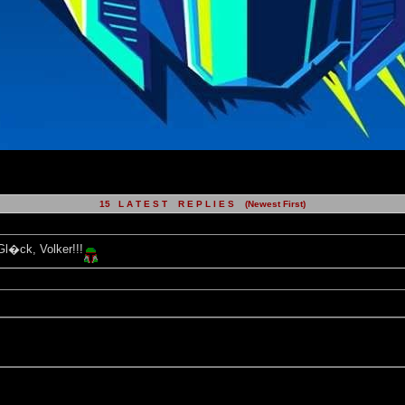
15 L A T E S T R E P L I E S (Newest First)
Gl�ck, Volker!!!