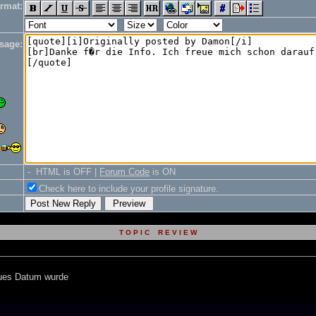
rmat:
sage:
- HTML is OFF |
Forum Code
is ON
Check here to include your profile signature.
T O P I C R E V I E W
aues Datum wurde