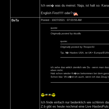
Ich wei� was du meinst. Naja, ist halt so. Kana
English First!!!!! oder?
BeTa
Posted - 10/27/2021 : 07:03:55 AM
quote:
Originally posted by titusillu
quote:
Originally posted by Trooper31
Tja, f�r Hasbro USA, ist UK= Europa/EU/In
ich sehe das wirlich ziemlich wie Du - wenn man da
eben nicht.
Hab schon wieder Kr�tze bekommen bei dem ganzen "
Schon klar. Vlt w�rd ich auch, wenn ich das Zeug
Ich finde einfach nur bedenklich wie schlimm das
Z.b gibt es heute nochmal eine Live HasbroPu