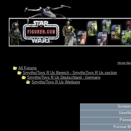
Home-News
All Forums
Smyths/Toys R Us Bereich - SmythsToys R Us section
Smyths/Toys R Us Deutschland - Germany
Smyths/Toys R Us Werbung
Screens
UserN
Passw
Format M